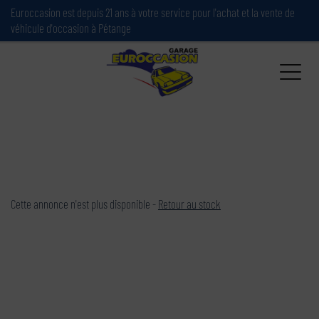
Paramètres avancés des cookies
Euroccasion est depuis 21 ans à votre service pour l'achat et la vente de
véhicule d'occasion à Pétange
Cette annonce n'est plus disponible -
Retour au stock