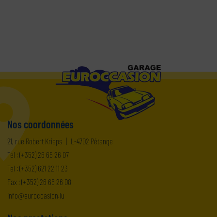
Nos coordonnées
21, rue Robert Krieps
|
L-4702 Pétange
Tel :
(+352) 26 65 26 07
Tel :
(+352) 621 22 11 23
Fax : (+352) 26 65 26 08
ni
orue@of
ul.noisacc