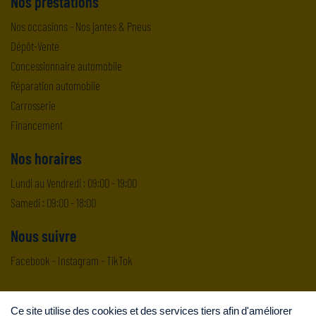
Nos prestations
Nos occasions
-
Nos jantes & Pneus
Dépôt-Vente
Concessionnaire automobile
Réparation automobile
Carrosserie
Financement
Nos horaires
Lundi au Vendredi : 09:00 - 19:00
Samedi : 09:00 - 18:00
Nous suivre
Facebook
-
Instagram
-
TikTok
Ce site utilise des cookies et des services tiers afin d'améliorer