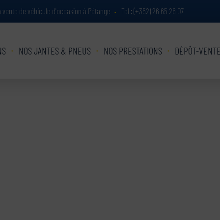
la vente de véhicule d'occasion à Pétange
Tel :
(+352) 26 65 26 07
•
NS
NOS JANTES & PNEUS
NOS PRESTATIONS
DÉPÔT-VENT