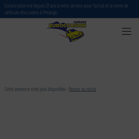
Paramètres avancés des cookies
Euroccasion est depuis 21 ans à votre service pour l'achat et la vente de
véhicule d'occasion à Pétange
Cette annonce n'est plus disponible -
Retour au stock