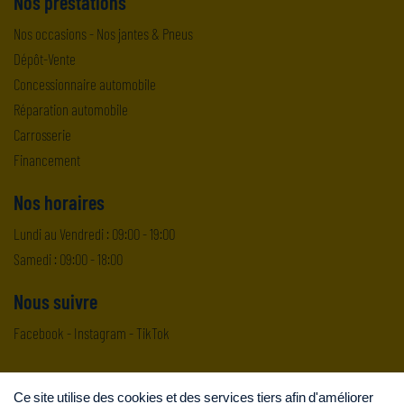
Nos prestations
Nos occasions
-
Nos jantes & Pneus
Dépôt-Vente
Concessionnaire automobile
Réparation automobile
Carrosserie
Financement
Nos horaires
Lundi au Vendredi : 09:00 - 19:00
Samedi : 09:00 - 18:00
Nous suivre
Facebook
-
Instagram
-
TikTok
Ce site utilise des cookies et des services tiers afin d'améliorer