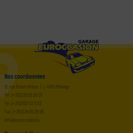
Nos coordonnées
21, rue Robert Krieps
|
L-4702 Pétange
Tel :
(+352) 26 65 26 07
Tel :
(+352) 621 22 11 23
Fax : (+352) 26 65 26 08
ni
orue@of
ul.noisacc