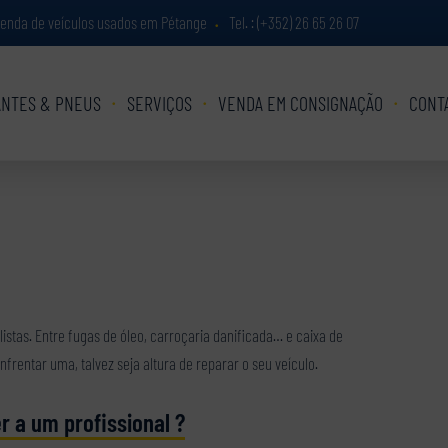
 venda de veículos usados em Pétange
Tel. :
(+352) 26 65 26 07
•
ANTES & PNEUS
SERVIÇOS
VENDA EM CONSIGNAÇÃO
CONT
listas. Entre fugas de óleo, carroçaria danificada… e caixa de
frentar uma, talvez seja altura de reparar o seu veículo.
 a um profissional ?