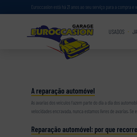
Painel de Gerenciamento de Cookies
Euroccasion está há 21 anos ao seu serviço para a compra e
USADOS
J
A reparação automóvel
As avarias dos veículos fazem parte do dia a dia dos automobi
velocidades encravada, nunca estamos livres de avarias. Se en
Reparação automóvel: por que recorrer