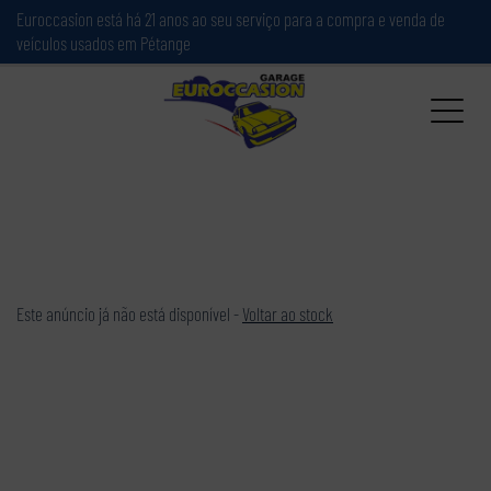
Painel de Gerenciamento de Cookies
Euroccasion está há 21 anos ao seu serviço para a compra e venda de
veículos usados em Pétange
Este anúncio já não está disponível -
Voltar ao stock