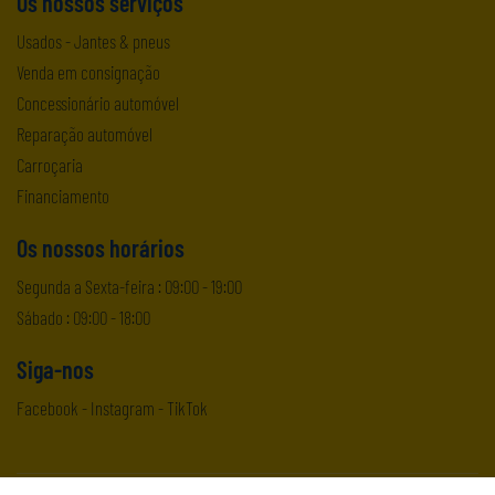
Os nossos serviços
Usados
-
Jantes & pneus
Venda em consignação
Concessionário automóvel
Reparação automóvel
Carroçaria
Financiamento
Os nossos horários
Segunda a Sexta-feira : 09:00 - 19:00
Sábado : 09:00 - 18:00
Siga-nos
Facebook
-
Instagram
-
TikTok