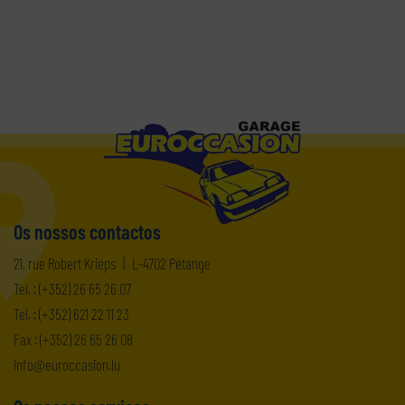
Os nossos contactos
21, rue Robert Krieps
|
L-4702 Pétange
Tel. :
(+352) 26 65 26 07
Tel. :
(+352) 621 22 11 23
Fax : (+352) 26 65 26 08
ni
orue@of
ul.noisacc